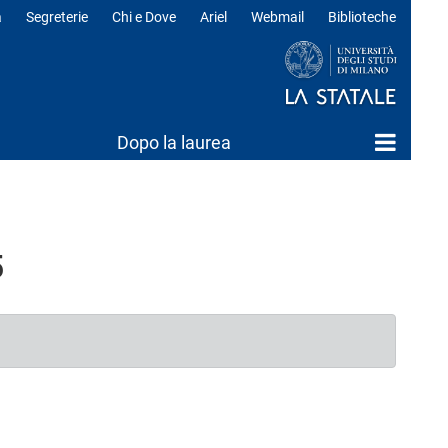
a
Segreterie
Chi e Dove
Ariel
Webmail
Biblioteche
ili
Dopo la laurea
5