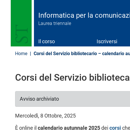
S
a
l
Informatica per la comunicazi
t
Laurea triennale
a
a
l
c
Il corso
Iscriversi
o
n
Home
Corsi del Servizio bibliotecario – calendario 
t
e
n
u
Corsi del Servizio bibliotec
t
o
p
r
Avviso archiviato
i
n
c
Mercoledì, 8 Ottobre, 2025
i
p
È online il
calendario autunnale 2025
dei
corsi
che
a