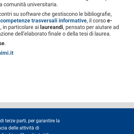
 la comunità universitaria.
contri su
software
che gestiscono le bibliografie,
 competenze trasversali informative
, il corso
e-
, in particolare ai
laureandi
, pensato per aiutare ad
zione dell’elaborato finale o della tesi di laurea.
se
.
imi.it
accessibilità
Privacy e cookie
Cookie settings
Note legali
Re
di terze parti, per garantire la
cia delle attività di
Segui La Statale su